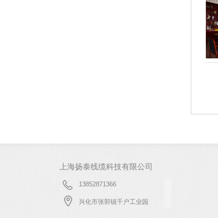
企业相册
企业相册
企
上海扬泰线缆科技有限公司
13852871366
兴化市张郭镇千户工业园